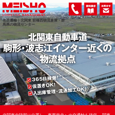
名正運輸｜北関東 前橋西物流倉庫・
群
馬県の物流センター