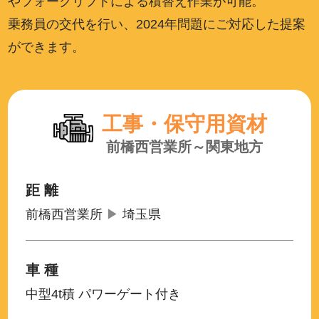
やフォークリフトによる積替え作業が可能。
乗務員の交代を行い、2024年問題にご対応した提案
ができます。
工事・保守用資材
前橋西営業所～関東地方
距 離
前橋西営業所
▶
埼玉県
車 種
中型4t積 パワーゲート付き