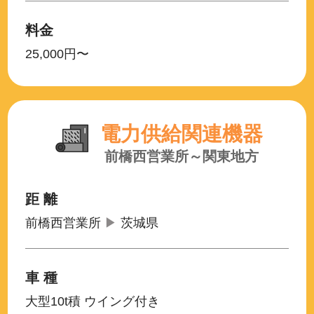
料金
25,000円〜
電力供給関連機器
前橋西営業所～関東地方
距 離
前橋西営業所
▶
茨城県
車 種
大型10t積 ウイング付き