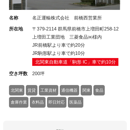
名称
名正運輸株式会社 前橋西営業所
所在地
〒379-2114 群馬県前橋市上増田町258-12
上増田工業団地 三菱食品㈱様内
JR前橋駅より車で約20分
JR駒形駅より車で約10分
北関東自動車道「駒形 IC」車で約10分
空き坪数
200坪
北関東
賃貸
工業資材
通信機器
関東
食品
倉庫作業
衣料品
即日対応
医薬品