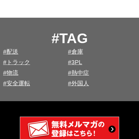
#TAG
#配送
#倉庫
#トラック
#3PL
#物流
#熱中症
#安全運転
#外国人