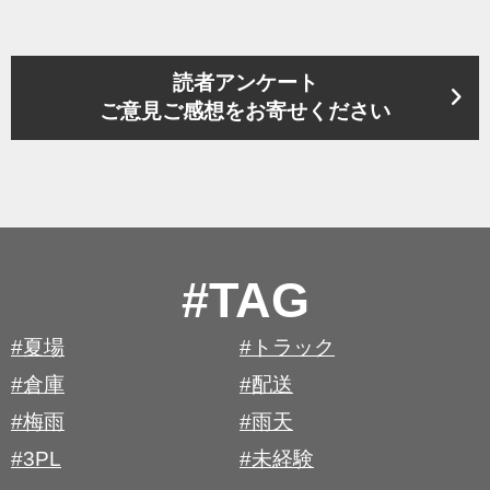
読者アンケート
ご意見ご感想をお寄せください
#TAG
#夏場
#トラック
#倉庫
#配送
#梅雨
#雨天
#3PL
#未経験