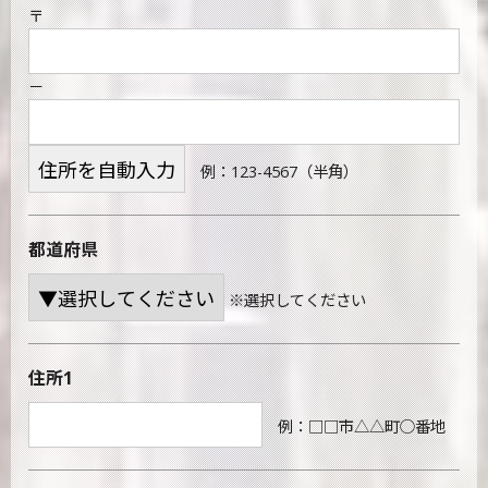
〒
－
例：123-4567（半角）
都道府県
※選択してください
住所1
例：□□市△△町○番地