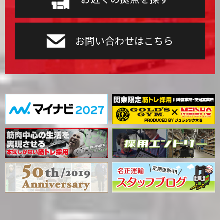
当社は個人情報への不正アクセスや個人情報の漏洩、滅
失または毀損の防止のために、適切な情報セキュリティ
対策を実施します。
お問い合わせはこちら
また、内外に発生する、個人情報にまつわるリスクの把
握に努め、必要と認められた場合は速やかに是正を講じ
ます。
4.個人情報保護マネジメントシステムの継続的
改善
当社は内部監査や代表者による定期的見直しの機会を通
して、個人情報保護マネジメントシステムを継続的に改
善します。
5.苦情・相談窓口
ご本人からの個人情報に関わる苦情・相談に対応するた
め窓口を設置します。
認定個人情報保護団体のお知らせ