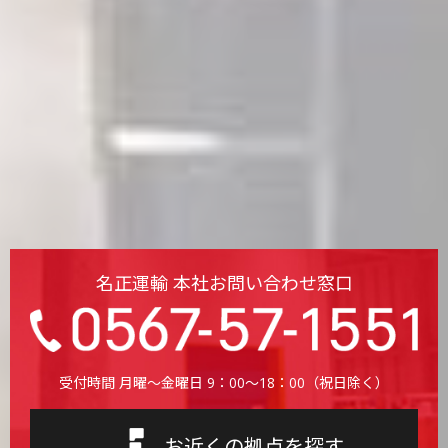
グーグル株式会社
https://adssettings.google.com/authenticated?
hl=ja#display_optout
また、当サイトでは、Googleによるアクセス解析ツール
「Google Analytics」を使用しています。 このGoogleア
ナリティクスはデータの収集のためにCookieを使用して
います。 このデータは匿名で収集されており、個人を特
定するものではありません。 この機能はCookieを無効に
することで収集を拒否することが出来ますので、お使い
のブラウザの設定をご確認ください。
Google Analyticsの利用規約
https://marketingplatform.google.com/about/analyti
名正運輸 本社お問い合わせ窓口
cs/terms/jp/
Googleのプライバシーポリシー
https://policies.google.com/privacy?hl=ja
Google Analyticsオプトアウトアドオン
受付時間 月曜〜金曜日 9：00〜18：00（祝日除く）
https://tools.google.com/dlpage/gaoptout?hl=ja
3.安全対策の実施
お近くの拠点を探す