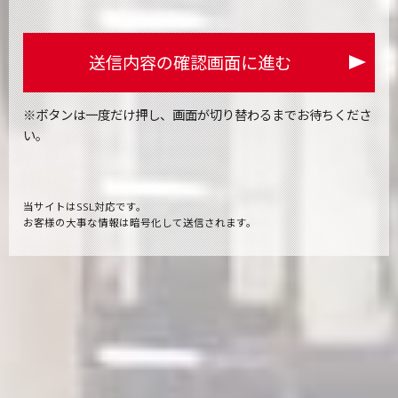
2.個人情報の取得及び利用及び提供
当社は、個人情報の利用目的を明確にして、適正かつ公
送信内容の確認画面に進む
正な手段により個人情報を取得し、その利用目的の範囲
内でかつ業務の遂行上必要な限りにおいて利用及び提供
いたします。
※ボタンは一度だけ押し、画面が切り替わるまでお待ちくださ
い。
アクセスログの取り扱いについて
当サイトでは、ヤフー株式会社をはじめとする第三者か
ら配信される広告が掲載される場合があり、これに関連
して、当該第三者が、当サイトを訪問したユーザーのク
当サイトはSSL対応です。
ッキー情報等を取得し、利用している場合があります。
お客様の大事な情報は暗号化して送信されます。
当該第三者によって取得されたクッキー情報等は、当該
第三者のプライバシーポリシーに従って取り扱われま
す。ユーザーは、当該第三者のウェブサイト内に設けら
れたオプトアウトページにアクセスして、当該第三者に
よるクッキー情報等の広告配信への利用を停止すること
ができます。
ヤフー株式会社
https://btoptout.yahoo.co.jp/optout/index.html