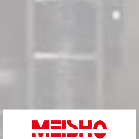
当社は、認定個人情報保護団体の対象事業者になってお
ります。
お客さまは、苦情の解決について次の認定個人情報保護
団体に申し出ることもできます。
（1）認定個人情報保護団体の名称
一般財団法人日本情報経済社会推進協会
（2）苦情解決の申出先
個人情報保護苦情相談室
【住所】〒106-0032
東京都港区六本木一丁目9番9号
六本木ファーストビル
【電話】03-5860-7565、0120-700-779
〒490-1438
愛知県海部郡飛島村大宝7-60
名正運輸株式会社
総務・経理本部 総務担当
TEL0567-57-1551 FAX0567-57-1555
個人情報保護管理責任者