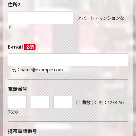
住所2
アパート・マンションな
ど
E-mail
必須
例：name@example.com
電話番号
-
-
（半角数字）例：1234-56-
7890
携帯電話番号