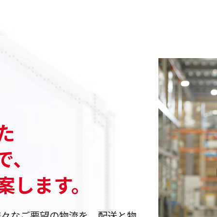
、
た
で、
案します。
様々なご要望の物流を、配送と物