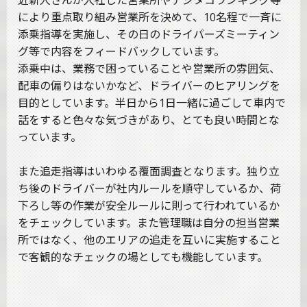
近新人さんが入社した営業所やデジタコランキング等
により重点取り組み営業所を決めて、10名程で一斉に
添乗指導を実施し、その日のドライバーズミーティン
グ等で内容をフィードバックしています。
添乗中は、業務で困っていることや営業所の雰囲気、
配車の偏りはないかなど、ドライバーのヒアリングを
目的としています。半日から1日一緒に過ごして車内で
話をすると色々な気づきがあり、とても良い時間とな
っています。
また追走指導はいわゆる覆面調査となります。独り立
ち後のドライバーが社内ルールを順守しているか、荷
下ろし等の作業が安全ルールに則って行われているか
をチェックしています。また管理職は自分の担当営業
所ではなく、他のエリアの追走を互いに実施すること
で客観的なチェックの場としても機能しています。