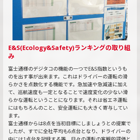
E&S(Ecology&Safety)ランキングの取り組
み
富士通様のデジタコの機能の一つでE&S指数というも
のを出す事が出来ます。これはドライバーの運転の滑
らかさを点数化する機能です。急加速や急減速に加え
て、巡航速度も一定となることで速度変化の少ない滑
らかな運転ということになります。それは省エネ運転
にはもちろんのこと、安全運転にも大きく寄与してい
ます。
富士通様からは8点を当初目標にしましょうとの提案で
したが、すでに全社平均も6点台となり、ドライバーの
中には1点台を記録する等、日々の運転の客観的評価と