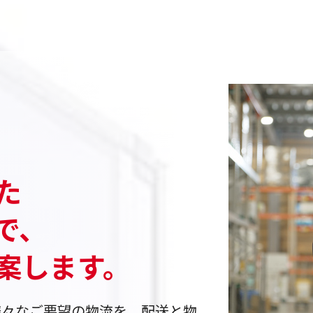
、
た
で、
案します。
様々なご要望の物流を、配送と物