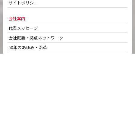
サイトポリシー
会社案内
代表メッセージ
会社概要・拠点ネットワーク
50年のあゆみ・沿革
車輌ラインナップ
認証取得
安全への取り組み
ネットワークセキュリティシステム
SDGsへの取り組み
サービスのご案内
名正運輸の強み
ロジスティクス・ソリューション