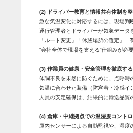
(2) ドライバー教育と情報共有体制を
急な気温変化に対応するには、現場判
運行管理者とドライバーが気象データ
「ルート変更」「休憩場所の選定」「
“会社全体で現場を支える”仕組みが必
(3) 作業員の健康・安全管理を徹底する
体調不良を未然に防ぐために、点呼時
気温に合わせた装備（防寒着・冷感イ
人員の安定確保は、結果的に輸送品質
(4) 倉庫・中継拠点での温湿度コント
庫内センサーによる自動監視や、湿度