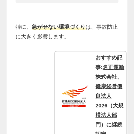
特に、
急がせない環境づくり
は、事故防止
に大きく影響します。
おすすめ記
事:
名正運輸
株式会社、
健康経営優
良法人
2026（大規
模法人部
門）に継続