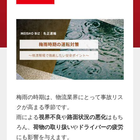
梅雨の時期は、物流業界にとって事故リス
クが高まる季節です。
雨による
視界不良
や
路面状況の悪化
はもち
ろん、
荷物の取り扱い
や
ドライバーの疲労
にも影響を与えます。