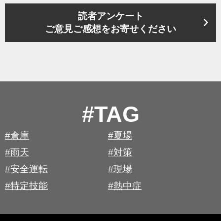
読者アンケート
ご意見ご感想をお寄せください
#TAG
#倉庫
#夏場
#雨天
#対策
#安全運転
#現場
#特定技能
#熱中症