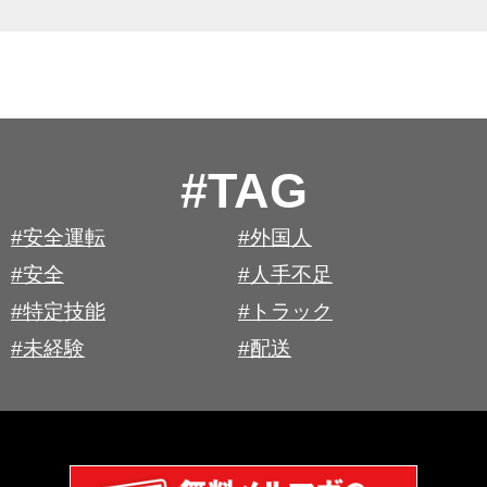
#TAG
#安全運転
#外国人
#安全
#人手不足
#特定技能
#トラック
#未経験
#配送