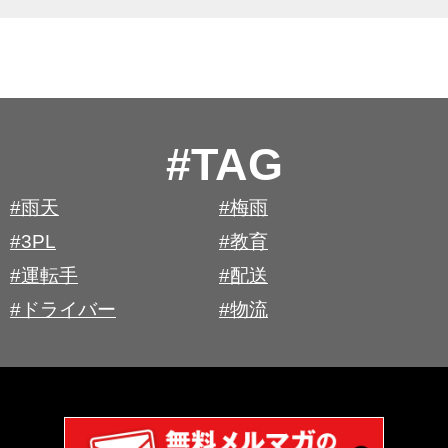
#TAG
#雨天
#梅雨
#3PL
#教育
#運転手
#配送
#ドライバー
#物流