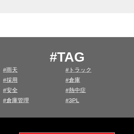
#TAG
#雨天
#トラック
#採用
#倉庫
#安全
#熱中症
#倉庫管理
#3PL