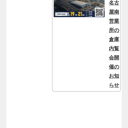
名古
屋南
営業
所の
倉庫
内覧
会開
催の
お知
らせ