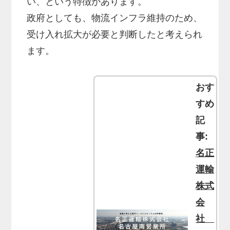
い、という特徴があります。
政府としても、物流インフラ維持のため、
受け入れ拡大が必要と判断したと考えられ
ます。
おす
すめ
記
事:
名正
運輸
株式
会
社