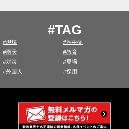
#TAG
#現場
#熱中症
#雨天
#教育
#対策
#夏場
#外国人
#採用