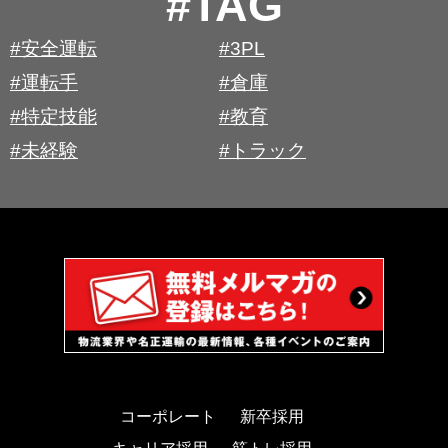
#TAG
#安全運転
#3PL
#運転手
#倉庫
#特定技能
#教育
#未経験
#トラック
コーポレート
新卒採用