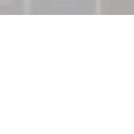
〒490-1438
愛知県海部郡飛島村
大宝7丁目60番地
TEL:
0567-57-1551
FAX:0567-57-1555
お問い合わせ