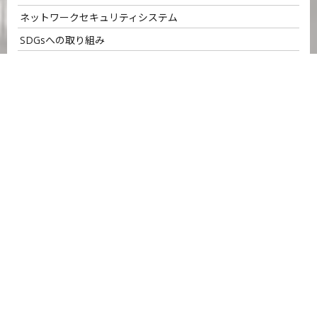
ネットワークセキュリティシステム
SDGsへの取り組み
サービスのご案内
名正運輸の強み
ロジスティクス・ソリューション
B to B物流
温度帯物流
チェーンストア物流
ご相談のながれ
物流アウトソーシング
お客様の声
保管サービス
協力会社募集