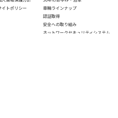
サイトポリシー
車輌ラインナップ
認証取得
安全への取り組み
ネットワークセキュリティシステム
採用情報
SDGsへの取り組み
新卒採用
中途採用
教育体制
福利厚生
募集要項
採用Q&A
筋トレドライバー募集
© 2021-
2026
MEISHO UNYU Co.,Ltd.