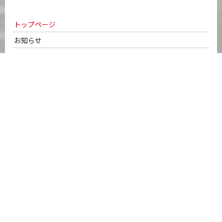
トップページ
お知らせ
サイトマップ
個人情報保護方針
サイトポリシー
会社案内
代表メッセージ
会社概要・拠点ネットワーク
50年のあゆみ・沿革
車輌ラインナップ
認証取得
安全への取り組み