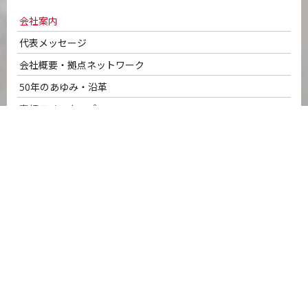
会社案内
代表メッセージ
会社概要・拠点ネットワーク
50年のあゆみ・沿革
車輌ラインナップ
認証取得
安全への取り組み
ネットワークセキュリティシステム
SDGsへの取り組み
サービスのご案内
名正運輸の強み
ロジスティクス・ソリューション
B to B物流