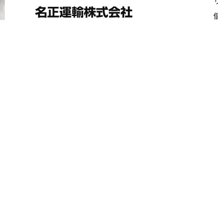
〒490-1438
愛知県海部郡飛島村
大宝7丁目60番地
TEL:
0567-57-1551
FAX:0567-57-1555
お問い合わせ