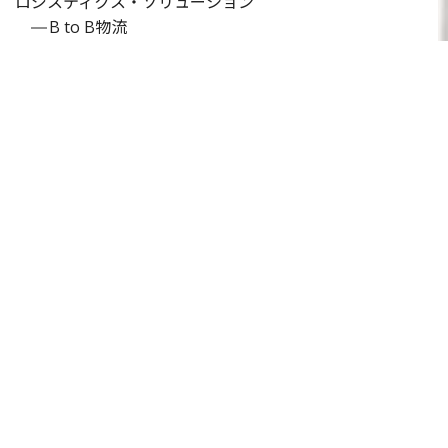
ロジスティクス・ソリューション
B to B物流
温度帯物流
チェーンストア物流
ご相談のながれ
物流アウトソーシング
お客様の声
保管サービス
協力会社募集