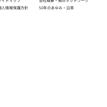
サイトマップ
会社概要・拠点ネットワーク
個人情報保護方針
50年のあゆみ・沿革
サイトポリシー
車輌ラインナップ
認証取得
安全への取り組み
ネットワークセキュリティシステム
採用情報
SDGsへの取り組み
新卒採用
中途採用
教育体制
福利厚生
募集要項
採用Q&A
筋トレドライバー募集