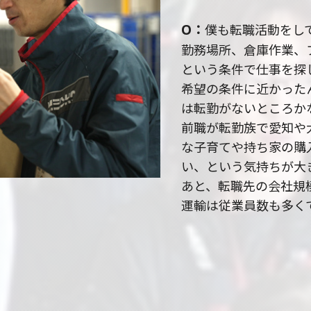
O
僕も転職活動をし
勤務場所、倉庫作業、
という条件で仕事を探
希望の条件に近かった
は転勤がないところか
前職が転勤族で愛知や
な子育てや持ち家の購
い、という気持ちが大
あと、転職先の会社規
運輸は従業員数も多く