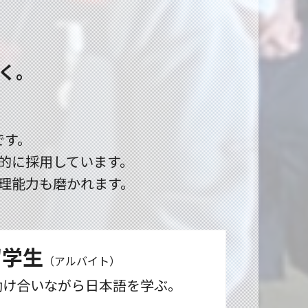
く。
です。
的に採用しています。
理能力も磨かれます。
留学生
（アルバイト）
助け合いながら日本語を学ぶ。