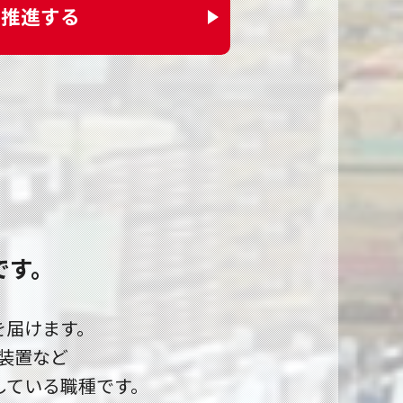
を推進する
です。
を届けます。
装置など
している職種です。