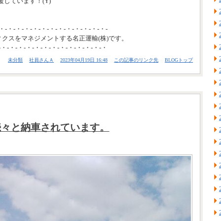
しています！(Y)
・-・-・-・-・-・-・-・-・-・-・-・-・-
ィクスをマネジメントする名正運輸(株)です。
-・-・-・-・-・-・-・-・-・-・-・-・-・
未分類
社員さんＡ
2023年04月19日 16:48
この記事のリンク先
BLOGトップ
続々と納車されています。