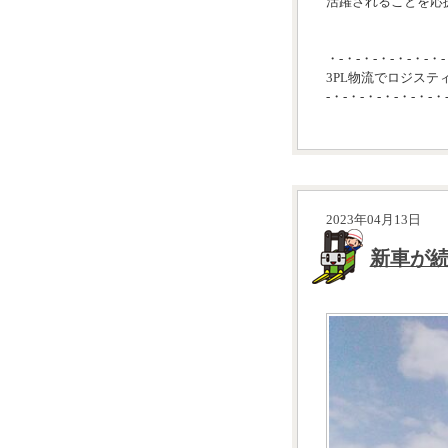
活躍されることを応援
・-・-・-・-・-・-・-
3PL物流でロジステ
-・-・-・-・-・-・-・
2023年04月13日
新車が