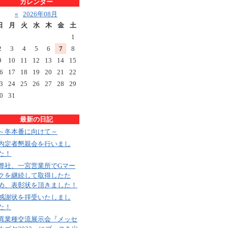
カレンダー
«
2026年08月
日
月
火
水
木
金
土
1
2
3
4
5
6
7
8
9
10
11
12
13
14
15
6
17
18
19
20
21
22
3
24
25
26
27
28
29
0
31
最新の日記
～冬本番に向けて～
内定者懇親会を行いまし
た！
弊社、一宮営業所でGマー
クを継続して取得したた
め、表彰状を頂きました！
感謝状を拝受いたしまし
た！
異業種交流展示会『メッセ