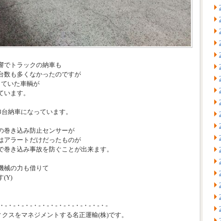
響でトラックの納車も
台数も多くなかったのですが
していた車輌が
ています。
8台納車になっています。
の巻き込み防止センサーが
はアラートだけだったものが
で巻き込み事故を防ぐことが出来ます。
機械の力も借りて
(Y)
・-・-・-・-・-・-・-・-・-・-・-・-・-
ィクスをマネジメントする名正運輸(株)です。