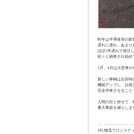
昨年は半導体等の影
遅れに遅れ、あまり
ほぼ1年遅れで発注
続々と納車され始め
3月、4月は大型車が
新しい車輌は左折時
機能アップし、以前
完全停車させること
人間の目と併せて、
重大事故を減らします
・-・-・-・-・-・-・-
3PL物流でロジステ