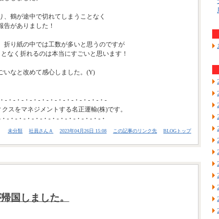
り、鶴が途中で切れてしまうことなく
報告がありました！
、折り紙の中では工数が多いと思うのですが
ことなく折れるのは本当にすごいと思います！
いなと改めて感心しました。(Y)
・-・-・-・-・-・-・-・-・-・-・-・-・-
ィクスをマネジメントする名正運輸(株)です。
-・-・-・-・-・-・-・-・-・-・-・-・-・
未分類
社員さんＡ
2023年04月26日 15:08
この記事のリンク先
BLOGトップ
が帰国しました。