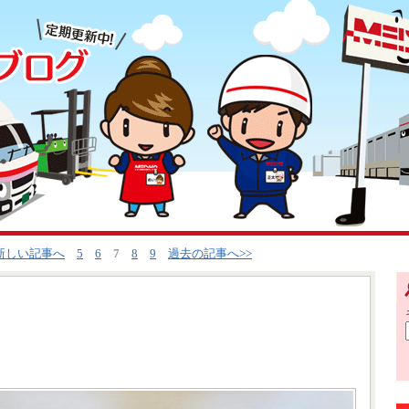
<新しい記事へ
5
6
7
8
9
過去の記事へ>>