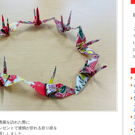
1
2
3
農園を訪れた際に
レゼントで連鶴が折れる折り紙を
渡ししました。