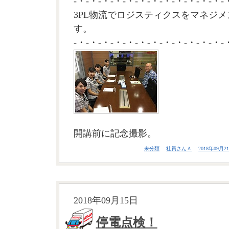
-・-・-・-・-・-・-・-・-・-・-・-・-
3PL物流でロジスティクスをマネジメ
す。
-・-・-・-・-・-・-・-・-・-・-・-・-
開講前に記念撮影。
未分類
社員さんＡ
2018年09月21
2018年09月15日
停電点検！