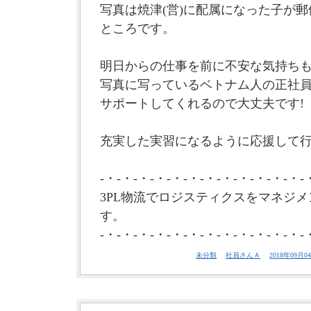
写真は焼津(営)に配属になった子が
ところです。
明日からの仕事を前に不安な気持ち
写真に写っているベトナム人の正社
サポートしてくれるので大丈夫です!
充実した実習になるように応援して行
-・-・-・-・-・-・-・-・-・-・-・-・-
3PL物流でロジスティクスをマネジメ
す。
-・-・-・-・-・-・-・-・-・-・-・-・-
未分類
社員さんＡ
2018年09月04