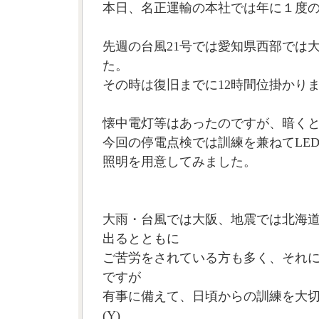
本日、名正運輸の本社では年に１度
先週の台風21号では愛知県西部では
た。
その時は復旧までに12時間位掛かり
懐中電灯等はあったのですが、暗く
今回の停電点検では訓練を兼ねてLE
照明を用意してみました。
大雨・台風では大阪、地震では北海
出るとともに
ご苦労をされている方も多く、それ
ですが
有事に備えて、日頃からの訓練を大
(Y)