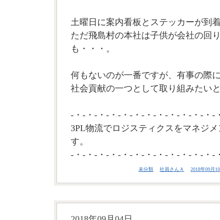
土曜日に案内看板とステッカーが到
ただ飛島村の本社は子供が会社の回
も・・・。
何もないのが一番ですが、有事の際
社会貢献の一つとして取り組みたいと思
-・-・-・-・-・-・-・-・-・-・-・-・-
3PL物流でロジスティクスをマネジメ
す。
-・-・-・-・-・-・-・-・-・-・-・-・-
未分類
社員さんＡ
2018年09月10
2018年09月04日