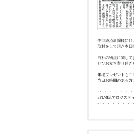
中部経済新聞様に1
取材をして頂き本日
自社の物流に関して
ぜひお立ち寄り頂き
来場プレゼントもご
当日お時間のある方は
-・-・-・-・-・-・-・
3PL物流でロジステ
-・-・-・-・-・-・-・