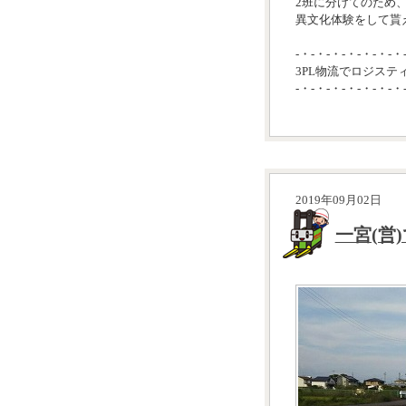
2班に分けてのため
異文化体験をして貰え
-・-・-・-・-・-・-・
3PL物流でロジステ
-・-・-・-・-・-・-・
2019年09月02日
一宮(営