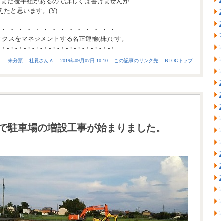
、まだ後半組があるので詳しくは書けませんが
たと思います。(Y)
-・-・-・-・-・-・-・-・-・-・-・-・-・-・
ィクスをマネジメントする名正運輸(株)です。
-・-・-・-・-・-・-・-・-・-・-・-・-・-・
未分類
社員さんＡ
2019年09月07日 10:10
この記事のリンク先
BLOGトップ
)で駐車場の増設工事が始まりました。