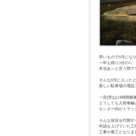
早いもので9月にな
一年も残り3分の1。
本当あっと言う間で
そんな9月に入ったと
新しい駐車場の増設
一宮(営)は24時間
どうしても入荷車輌
センター内がトラッ
そんな状況を打開す
申請を上げていた工
工事が着工となりま