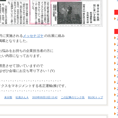
1月に実施される
メッセナゴヤ
の出展に絡み
掲載となりました。
お悩みをお持ちの企業担当者の方に
たい内容になっております。
用意させて頂いていますので
ぜひ会場にお立ち寄り下さい！(Y)
-・-・-・-・-・-・-・-・-・-・-・-・-・-・
ィクスをマネジメントする名正運輸(株)です。
-・-・-・-・-・-・-・-・-・-・-・-・-・-・
未分類
社員さんＡ
2019年09月13日 13:42
この記事のリンク先
BLOGトップ