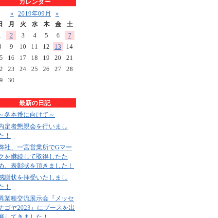
カレンダー
«
2019年09月
»
日
月
火
水
木
金
土
1
2
3
4
5
6
7
8
9
10
11
12
13
14
5
16
17
18
19
20
21
2
23
24
25
26
27
28
9
30
最新の日記
～冬本番に向けて～
内定者懇親会を行いまし
た！
弊社、一宮営業所でGマー
クを継続して取得したた
め、表彰状を頂きました！
感謝状を拝受いたしまし
た！
異業種交流展示会『メッセ
ナゴヤ2023』にブースを出
展してきました！