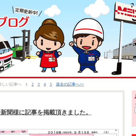
<新しい記事へ
1
2
3
4
5
過去の記事へ>>
済新聞様に記事を掲載頂きました。