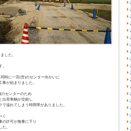
りました。
す。
同時に一宮(営)のセンター向かいに
工事が始まりました。
稼働のセンターのため
と出荷車輌が交錯し
クで溢れてしまう時間帯がありました。
べく
事の許可が無事に下り
した。