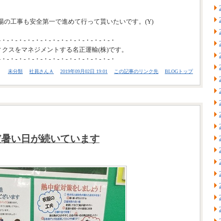
場の工事も安全第一で進めて行って貰いたいです。(Y)
-・-・-・-・-・-・-・-・-・-・-・-・-・-・
ィクスをマネジメントする名正運輸(株)です。
-・-・-・-・-・-・-・-・-・-・-・-・-・-・
未分類
社員さんＡ
2019年09月02日 19:01
この記事のリンク先
BLOGトップ
だ暑い日が続いています