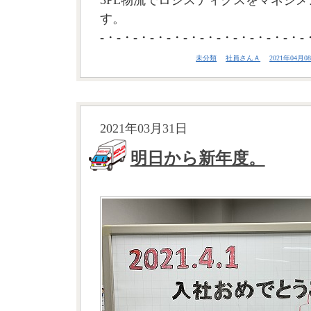
3PL物流でロジスティクスをマネジメ
す。
-・-・-・-・-・-・-・-・-・-・-・-・-
未分類
社員さんＡ
2021年04月08
2021年03月31日
明日から新年度。