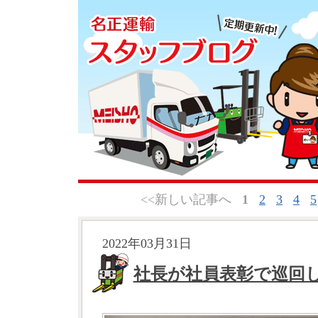
<<新しい記事へ
1
2
3
4
5
2022年03月31日
社長が社員表彰で巡回