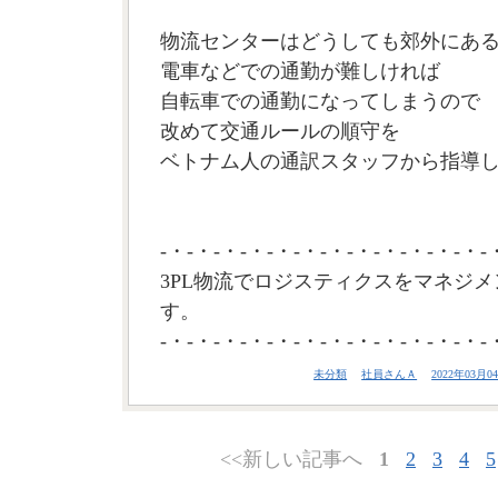
物流センターはどうしても郊外にあ
電車などでの通勤が難しければ
自転車での通勤になってしまうので
改めて交通ルールの順守を
ベトナム人の通訳スタッフから指導しま
-・-・-・-・-・-・-・-・-・-・-・-・-
3PL物流でロジスティクスをマネジメ
す。
-・-・-・-・-・-・-・-・-・-・-・-・-
未分類
社員さんＡ
2022年03月04
<<新しい記事へ
1
2
3
4
5