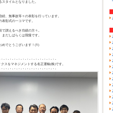
るスタイルとなりました。
勤続、無事故等々の表彰を行っています。
の表彰式の一コマです。
前で讃えるべき功績の方々。
、まだしばらくは我慢です。
めでとうございます！(Y)
-・-・-・-・-・-・-・-・-・-・-・-・-・-
ィクスをマネジメントする名正運輸(株)です。
-・-・-・-・-・-・-・-・-・-・-・-・-・-