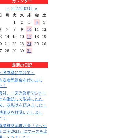
カレンダー
«
2022年03月
»
日
月
火
水
木
金
土
1
2
3
4
5
6
7
8
9
10
11
12
3
14
15
16
17
18
19
0
21
22
23
24
25
26
7
28
29
30
31
最新の日記
～冬本番に向けて～
内定者懇親会を行いまし
た！
弊社、一宮営業所でGマー
クを継続して取得したた
め、表彰状を頂きました！
感謝状を拝受いたしまし
た！
異業種交流展示会『メッセ
ナゴヤ2023』にブースを出
展してきました！