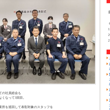
1
2
2
ての社員総会も
なくなって3回目。
業所を巡回して表彰対象のスタッフを