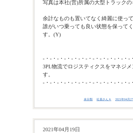
写真は本社(営)所属の大型トラック
余計なものも置いてなく綺麗に使っ
誰がいつ乗っても良い状態を保って
す。(Y)
-・-・-・-・-・-・-・-・-・-・-・-・-
3PL物流でロジスティクスをマネジメ
す。
-・-・-・-・-・-・-・-・-・-・-・-・-
未分類
社員さんＡ
2021年04月27
2021年04月19日