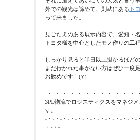
それに加えてあいにくの天気と言う
外での観光は諦めて、則武にある
ト
って来ました。
見ごたえのある展示内容で、愛知・
トヨタ様を中心としたモノ作りの工
しっかり見ると半日以上掛かるほど
まだ行かれた事がない方はぜひ一度
お勧めです！(Y)
-・-・-・-・-・-・-・-・-・-・-・-・-
3PL物流でロジスティクスをマネジメ
す。
-・-・-・-・-・-・-・-・-・-・-・-・-
・-・-