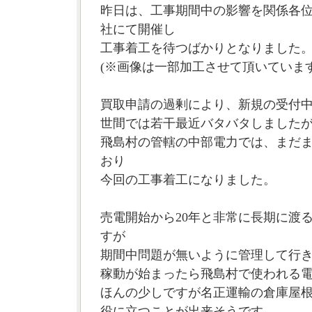
昨日は、工事期間中の影響を関係各
社にて開催し
工事着工を待つばかりとなりました
(※画像は一部加工させて頂いていま
買取申請の過剰により、新規の受付
世間では若干最近バタバタしました
飛島村の管轄の中部電力では、まだ
おり
今回の工事着工になりました。
売電開始から20年と非常に長期に渡
すが
期間中問題が無いように管理して行
稼動が始まったら飛島村で使われる
ほんの少しですが名正運輸の倉庫屋
役に立つことが出来そうです。