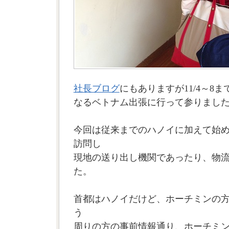
社長ブログ
にもありますが11/4～8
なるベトナム出張に行って参りまし
今回は従来までのハノイに加えて始
訪問し
現地の送り出し機関であったり、物
た。
首都はハノイだけど、ホーチミンの
う
周りの方の事前情報通り、ホーチミ