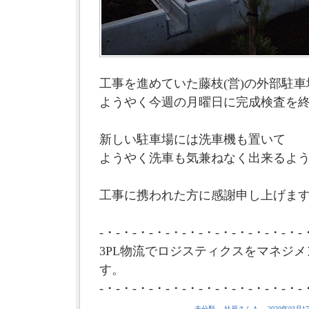
工事を進めていた藤枝(営)の外部駐
ようやく今週の月曜日に完成検査を
新しい駐車場には洗車機も置いて
ようやく洗車も気兼ねなく出来るよ
工事に携われた方に感謝申し上げます。
-・-・-・-・-・-・-・-・-・-・-・-・-
3PL物流でロジスティクスをマネジメ
す。
-・-・-・-・-・-・-・-・-・-・-・-・-
未分類
社員さんＡ
2020年03月17