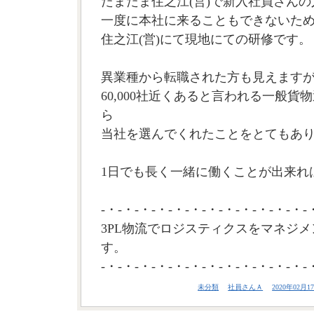
たまたま住之江(営)で新入社員さん
一度に本社に来ることもできないた
住之江(営)にて現地にての研修です。
異業種から転職された方も見えます
60,000社近くあると言われる一般
ら
当社を選んでくれたことをとてもあ
1日でも長く一緒に働くことが出来れば
-・-・-・-・-・-・-・-・-・-・-・-・-
3PL物流でロジスティクスをマネジメ
す。
-・-・-・-・-・-・-・-・-・-・-・-・-
未分類
社員さんＡ
2020年02月17