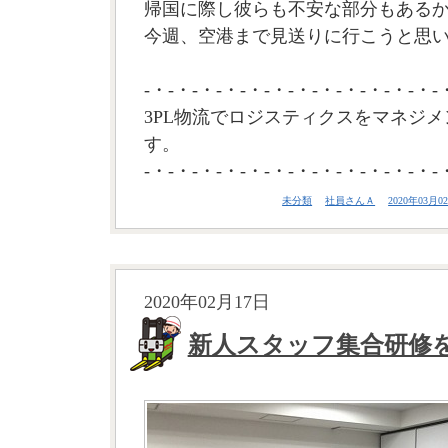
帰国に際し彼らも不安な部分もある
今週、空港まで見送りに行こうと思いま
-・-・-・-・-・-・-・-・-・-・-・-・-
3PL物流でロジスティクスをマネジメ
す。
-・-・-・-・-・-・-・-・-・-・-・-・-
未分類
社員さんＡ
2020年03月02
2020年02月17日
新人スタッフ集合研修