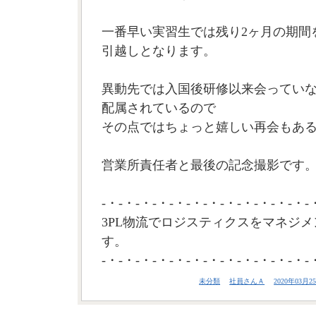
一番早い実習生では残り2ヶ月の期間
引越しとなります。
異動先では入国後研修以来会ってい
配属されているので
その点ではちょっと嬉しい再会もあ
営業所責任者と最後の記念撮影です。(
-・-・-・-・-・-・-・-・-・-・-・-・-
3PL物流でロジスティクスをマネジメ
す。
-・-・-・-・-・-・-・-・-・-・-・-・-
未分類
社員さんＡ
2020年03月25