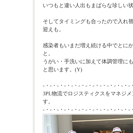
いつもと違い人出もまばらな珍しい
そしてタイミングも合ったので入れ
迎えも。
感染者もいまだ増え続ける中でとに
と。
うがい・手洗いに加えて体調管理に
と思います。(Y)
-・-・-・-・-・-・-・-・-・-・-・-・-
3PL物流でロジスティクスをマネジメ
す。
-・-・-・-・-・-・-・-・-・-・-・-・-