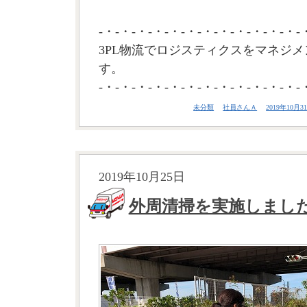
-・-・-・-・-・-・-・-・-・-・-・-・-
3PL物流でロジスティクスをマネジメ
す。
-・-・-・-・-・-・-・-・-・-・-・-・-
未分類
社員さんＡ
2019年10月31
2019年10月25日
外周清掃を実施しまし