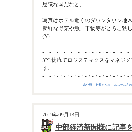
思議な国だなと。
写真はホテル近くのダウンタウン地
新鮮な野菜や魚、干物等がとろこ狭
(Y)
-・-・-・-・-・-・-・-・-・-・-・-・-
3PL物流でロジスティクスをマネジメ
す。
-・-・-・-・-・-・-・-・-・-・-・-・-
未分類
社員さんＡ
2019年10月09
2019年09月13日
中部経済新聞様に記事