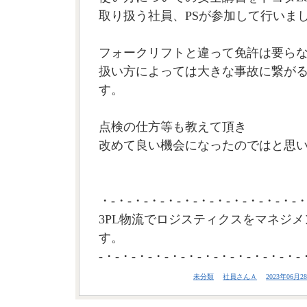
取り扱う社員、PSが参加して行いま
フォークリフトと違って免許は要ら
扱い方によっては大きな事故に繋が
す。
点検の仕方等も教えて頂き
改めて良い機会になったのではと思いま
・-・-・-・-・-・-・-・-・-・-・-・-・
3PL物流でロジスティクスをマネジメ
す。
-・-・-・-・-・-・-・-・-・-・-・-・-
未分類
社員さんＡ
2023年06月28