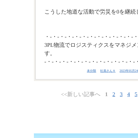
こうした地道な活動で労災を0を継続し
・-・-・-・-・-・-・-・-・-・-・-・-・
3PL物流でロジスティクスをマネジメ
す。
-・-・-・-・-・-・-・-・-・-・-・-・-
未分類
社員さんＡ
2023年05月24
<<新しい記事へ
1
2
3
4
5