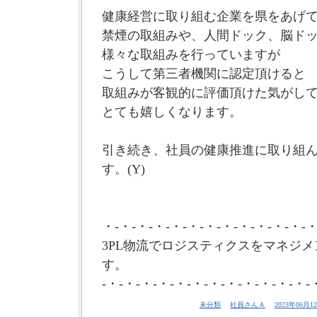
健康経営に取り組む企業を県をあげて
禁煙の取組みや、人間ドック、脳ド
様々な取組みを行っていますが
こうして第三者機関に認定頂けると
取組みが客観的に評価頂けた気がし
とても嬉しくなります。
引き続き、社員の健康推進に取り組
す。(Y)
・-・-・-・-・-・-・-・-・-・-・-・-・
3PL物流でロジスティクスをマネジメ
す。
-・-・-・-・-・-・-・-・-・-・-・-・-
未分類
社員さんＡ
2023年06月12