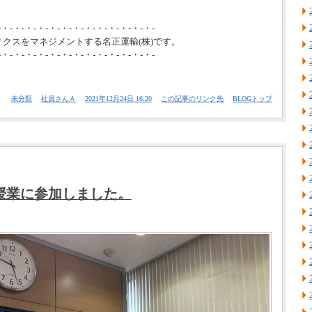
-・-・-・-・-・-・-・-・-・-・-・-・-・-
ィクスをマネジメントする名正運輸(株)です。
-・-・-・-・-・-・-・-・-・-・-・-・-・-
未分類
社員さんＡ
2021年12月24日 16:20
この記事のリンク先
BLOGトップ
G授業に参加しました。