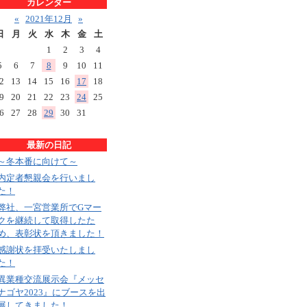
カレンダー
«
2021年12月
»
日
月
火
水
木
金
土
1
2
3
4
5
6
7
8
9
10
11
2
13
14
15
16
17
18
9
20
21
22
23
24
25
6
27
28
29
30
31
最新の日記
～冬本番に向けて～
内定者懇親会を行いまし
た！
弊社、一宮営業所でGマー
クを継続して取得したた
め、表彰状を頂きました！
感謝状を拝受いたしまし
た！
異業種交流展示会『メッセ
ナゴヤ2023』にブースを出
展してきました！