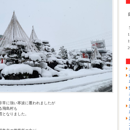
1
1
2
非常に強い寒波に覆われましたが
る飛島村も
雪となりました。