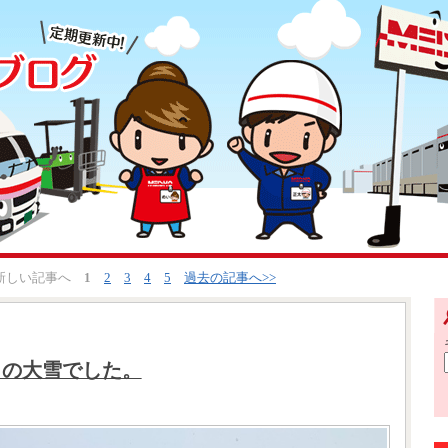
<新しい記事へ
1
2
3
4
5
過去の記事へ>>
りの大雪でした。