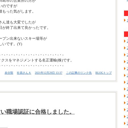
羽島市の営業所の方が
いのですが
積もった気がします。
さん達も大変でしたが
日が終了出来て良かったです。
ープン出来ないスキー場等が
いです。(Y)
-・-・-・-・-・-・-・-・-・-・-・-・-・-
ィクスをマネジメントする名正運輸(株)です。
-・-・-・-・-・-・-・-・-・-・-・-・-・-
未分類
社員さんＡ
2021年12月29日 13:37
この記事のリンク先
BLOGトップ
すい職場認証に合格しました。