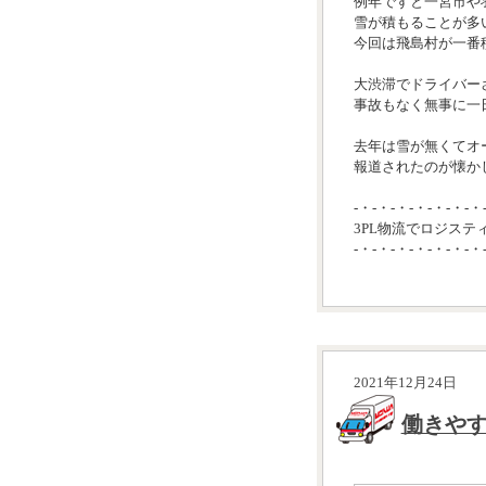
例年ですと一宮市や
雪が積もることが多
今回は飛島村が一番
大渋滞でドライバー
事故もなく無事に一
去年は雪が無くてオ
報道されたのが懐かし
-・-・-・-・-・-・-・
3PL物流でロジステ
-・-・-・-・-・-・-・
2021年12月24日
働きや