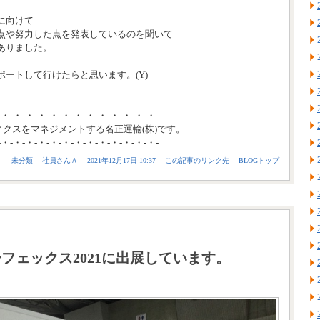
に向けて
点や努力した点を発表しているのを聞いて
ありました。
ートして行けたらと思います。(Y)
-・-・-・-・-・-・-・-・-・-・-・-・-・-
ィクスをマネジメントする名正運輸(株)です。
-・-・-・-・-・-・-・-・-・-・-・-・-・-
未分類
社員さんＡ
2021年12月17日 10:37
この記事のリンク先
BLOGトップ
フェックス2021に出展しています。