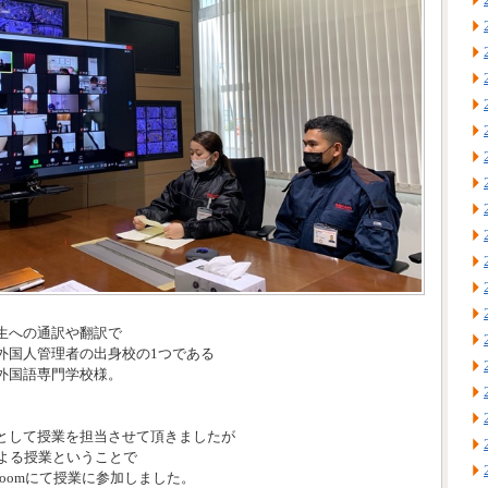
生への通訳や翻訳で
外国人管理者の出身校の1つである
外国語専門学校様。
として授業を担当させて頂きましたが
による授業ということで
がZoomにて授業に参加しました。