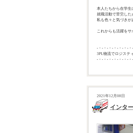
本人たちから在学生
就職活動で苦労した
私も色々と気づきが
これからも活躍をサポ
-・-・-・-・-・-・-・
3PL物流でロジステ
-・-・-・-・-・-・-・
2021年12月08日
インター