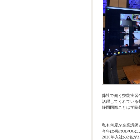
弊社で働く技能実習
活躍してくれている
静岡国際ことば学院
私も何度か企業講師
今年は初のOB/OG
2020年入社の2名