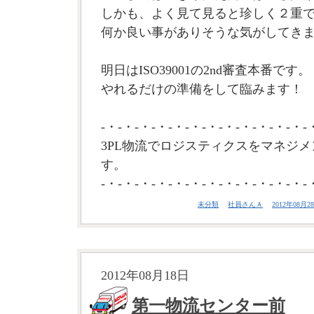
しかも、よく見て見ると珍しく２重
何か良い事がありそうな気がしてき
明日はISO39001の2nd審査本番です。
やれるだけの準備をして臨みます！ 
-・-・-・-・-・-・-・-・-・-・-・-・-
3PL物流でロジスティクスをマネジメ
す。
-・-・-・-・-・-・-・-・-・-・-・-・-
未分類
社員さんＡ
2012年08月28
2012年08月18日
第一物流センター前