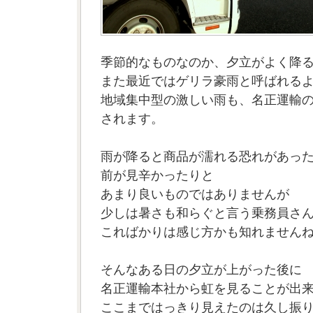
季節的なものなのか、夕立がよく降
また最近ではゲリラ豪雨と呼ばれる
地域集中型の激しい雨も、名正運輸
されます。
雨が降ると商品が濡れる恐れがあっ
前が見辛かったりと
あまり良いものではありませんが
少しは暑さも和らぐと言う乗務員さ
こればかりは感じ方かも知れません
そんなある日の夕立が上がった後に
名正運輸本社から虹を見ることが出
ここまではっきり見えたのは久し振