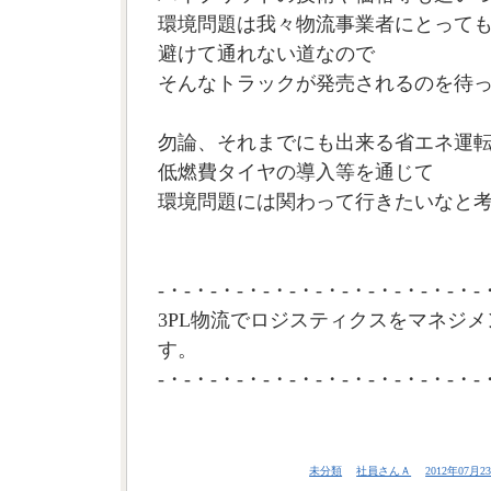
環境問題は我々物流事業者にとって
避けて通れない道なので
そんなトラックが発売されるのを待
勿論、それまでにも出来る省エネ運
低燃費タイヤの導入等を通じて
環境問題には関わって行きたいなと考え
-・-・-・-・-・-・-・-・-・-・-・-・-
3PL物流でロジスティクスをマネジメ
す。
-・-・-・-・-・-・-・-・-・-・-・-・-
未分類
社員さんＡ
2012年07月23