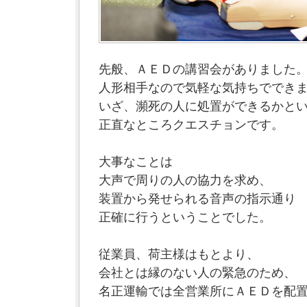
先般、ＡＥＤの講習会がありました
人形相手なので気軽な気持ちででき
いざ、瀕死の人に処置ができるかと
正直なところクエスチョンです。
大事なことは
大声で周りの人の協力を求め、
装置から発せられる音声の指示通り
正確に行うということでした。
従業員、荷主様はもとより、
会社とは縁のない人の緊急のため、
名正運輸では全営業所にＡＥＤを配