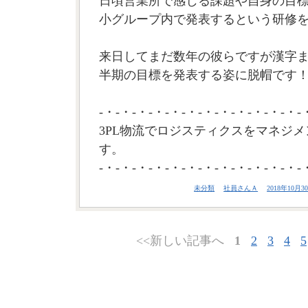
日頃営業所で感じる課題や自身の目
小グループ内で発表するという研修
来日してまだ数年の彼らですが漢字
半期の目標を発表する姿に脱帽です！(
-・-・-・-・-・-・-・-・-・-・-・-・-
3PL物流でロジスティクスをマネジメ
す。
-・-・-・-・-・-・-・-・-・-・-・-・-
未分類
社員さんＡ
2018年10月30
<<新しい記事へ
1
2
3
4
5