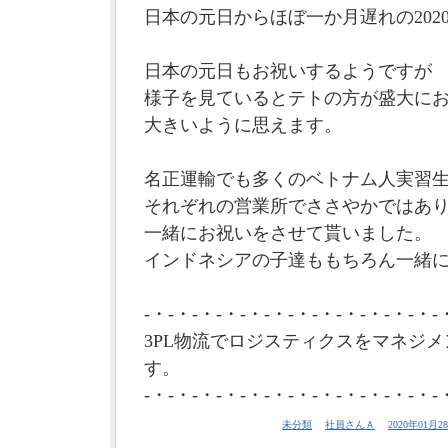
日本の元日からほぼ一か月遅れの202
日本の元日もお祝いするようですが
様子を見ているとテトの方が盛大に
大きいように思えます。
名正運輸でも多くのベトナム人実習
それぞれの営業所でささやかではあ
一緒にお祝いをさせて貰いました。
インドネシアの子達ももちろん一緒にお
-・-・-・-・-・-・-・-・-・-・-・-・-
3PL物流でロジスティクスをマネジメ
す。
-・-・-・-・-・-・-・-・-・-・-・-・-
未分類
社員さんＡ
2020年01月28