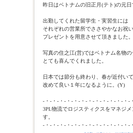
昨日はベトナムの旧正月(テト)の元
出勤してくれた留学生・実習生には
それぞれの営業所でささやかなお祝
プレゼントを用意させて頂きました
写真の住之江(営)ではベトナム名物
とても喜んでくれました。
日本では節分も終わり、春が近付い
改めて良い１年になるように。(Y)
-・-・-・-・-・-・-・-・-・-・-・-・-
3PL物流でロジスティクスをマネジメ
す。
-・-・-・-・-・-・-・-・-・-・-・-・-