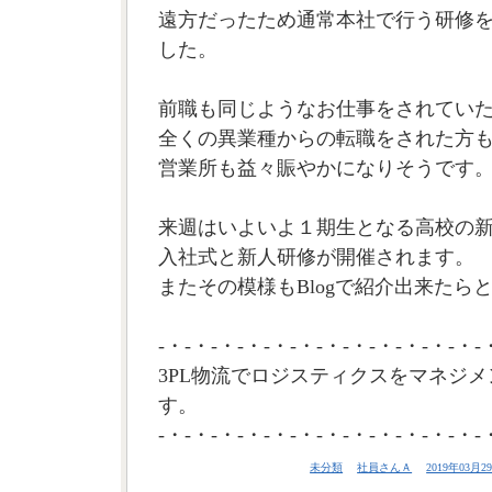
遠方だったため通常本社で行う研修
した。
前職も同じようなお仕事をされてい
全くの異業種からの転職をされた方
営業所も益々賑やかになりそうです
来週はいよいよ１期生となる高校の
入社式と新人研修が開催されます。
またその模様もBlogで紹介出来たらと
-・-・-・-・-・-・-・-・-・-・-・-・-
3PL物流でロジスティクスをマネジメ
す。
-・-・-・-・-・-・-・-・-・-・-・-・-
未分類
社員さんＡ
2019年03月29