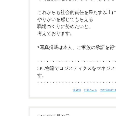
これからも社会的責任を果たす以上
やりがいを感じてもらえる
職場づくりに努めたいと、
考えております。
*写真掲載は本人、ご家族の承諾を得て
-・-・-・-・-・-・-・-・-・-・-・-・-
3PL物流でロジスティクスをマネジメ
す。
-・-・-・-・-・-・-・-・-・-・-・-・-
未分類
社員さんＡ
2012年06月14