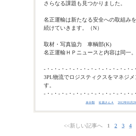
さらなる課題も見つかりました。
名正運輸は新たなる安全への取組み
続けていきます。（N）
取材・写真協力 車輌部(K)
名正運輸ＨＰニュースと内容は同一
-・-・-・-・-・-・-・-・-・-・-・-・-
3PL物流でロジスティクスをマネジメ
す。
-・-・-・-・-・-・-・-・-・-・-・-・-
未分類
社員さんＡ
2012年05月29
<<新しい記事へ
1
2
3
4