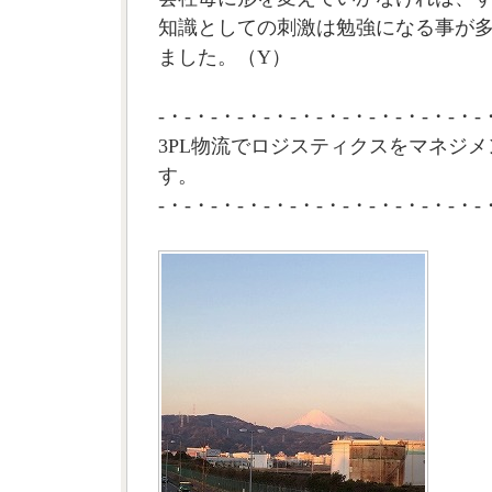
知識としての刺激は勉強になる事が
ました。（Y）
-・-・-・-・-・-・-・-・-・-・-・-・-
3PL物流でロジスティクスをマネジメ
す。
-・-・-・-・-・-・-・-・-・-・-・-・-