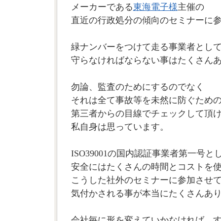
メーカーである
東海電子様
主催の
直近の行政処分の傾向のセミナーに
緑ナンバーをつけて走る事業者とし
守らなければならない事はたくさん
勿論、監査のためにするのでなく
それは全て事故等を未然に防ぐため
第三者からの目線でチェックして頂
私自身は思っています。
ISO39001の国内認証事業者第一号と
安全にはたくさんの時間とコストを
こうした社外のセミナーに参加させ
気付かされる事が本当にたくさんあ
会社毎に形を変えていかなければ、