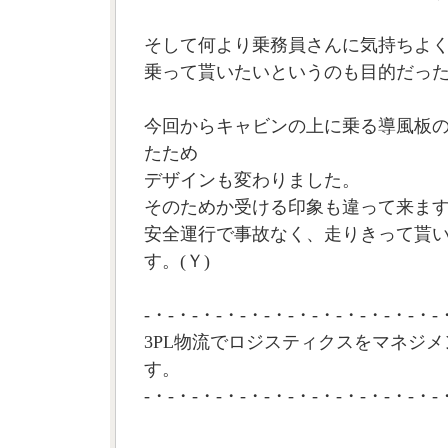
そして何より乗務員さんに気持ちよ
乗って貰いたいというのも目的だっ
今回からキャビンの上に乗る導風板
たため
デザインも変わりました。
そのためか受ける印象も違って来ま
安全運行で事故なく、走りきって貰
す。(Ｙ)
-・-・-・-・-・-・-・-・-・-・-・-・-
3PL物流でロジスティクスをマネジメ
す。
-・-・-・-・-・-・-・-・-・-・-・-・-