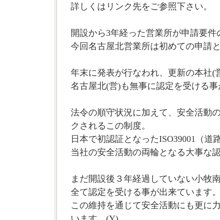
詳しくはリンク先をご参照下さい。
開設から3年経った営業所が申請要件
今回名古屋北営業所は初めての申請
年末に発表が行なわれ、更新の本社(営
名古屋北(営)も無事に認定を受ける
法令の順守状況に加えて、安全活動
クされるこの制度。
日本で初認証となったISO39001（
当社の安全活動の両輪となる大事な
まだ開設後３年経過していない小牧南(
全て認定を受ける事が出来ています
この維持を通じて安全活動にも更に
います。(Y)