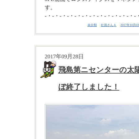
す。
-・-・-・-・-・-・-・-・-・-・-・-・-
未分類
社員さんＡ
2017年10月03
2017年09月28日
飛島第ニセンターの太
ぼ終了しました！