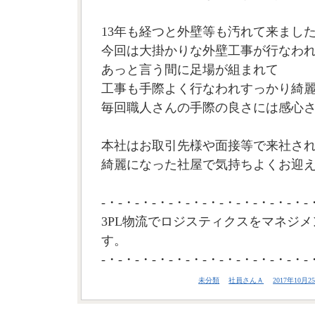
13年も経つと外壁等も汚れて来まし
今回は大掛かりな外壁工事が行なわ
あっと言う間に足場が組まれて
工事も手際よく行なわれすっかり綺
毎回職人さんの手際の良さには感心
本社はお取引先様や面接等で来社さ
綺麗になった社屋で気持ちよくお迎え
-・-・-・-・-・-・-・-・-・-・-・-・-
3PL物流でロジスティクスをマネジメ
す。
-・-・-・-・-・-・-・-・-・-・-・-・-
未分類
社員さんＡ
2017年10月25