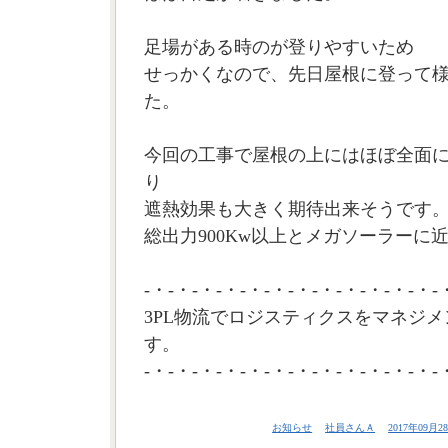
足場がある時のが登りやすいため
せっかくなので、先日屋根に登って
た。
今回の工事で屋根の上にはほぼ全面
り
遮熱効果も大きく期待出来そうです
総出力900Kw以上とメガソーラーに近
-・-・-・-・-・-・-・-・-・-・-・-・-
3PL物流でロジスティクスをマネジメ
す。
-・-・-・-・-・-・-・-・-・-・-・-・-
お知らせ
社員さんＡ
2017年09月28