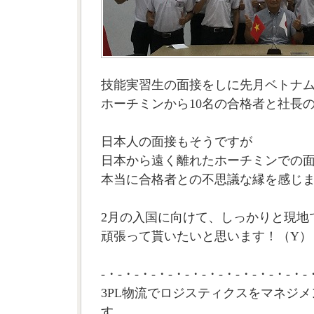
技能実習生の面接をしに先月ベトナ
ホーチミンから10名の合格者と社長
日本人の面接もそうですが
日本から遠く離れたホーチミンでの
本当に合格者との不思議な縁を感じ
2月の入国に向けて、しっかりと現地
頑張って貰いたいと思います！（Y）
-・-・-・-・-・-・-・-・-・-・-・-・-
3PL物流でロジスティクスをマネジメ
す。