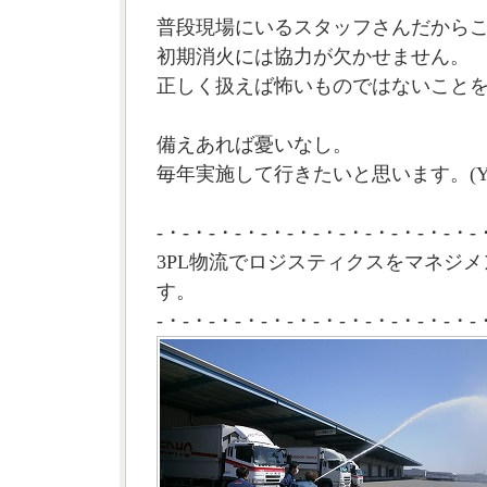
普段現場にいるスタッフさんだから
初期消火には協力が欠かせません。
正しく扱えば怖いものではないこと
備えあれば憂いなし。
毎年実施して行きたいと思います。(Y
-・-・-・-・-・-・-・-・-・-・-・-・-
3PL物流でロジスティクスをマネジメ
す。
-・-・-・-・-・-・-・-・-・-・-・-・-