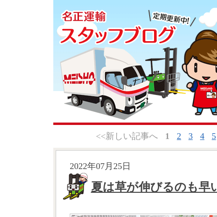
<<新しい記事へ
1
2
3
4
5
2022年07月25日
夏は草が伸びるのも早