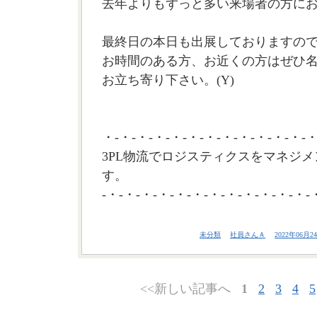
去年よりもずっと多い来場者の方に
最終日の本日も出展しておりますの
お時間のある方、お近くの方はぜひ
お立ち寄り下さい。(Y)
・-・-・-・-・-・-・-・-・-・-・-・-・
3PL物流でロジスティクスをマネジメ
す。
-・-・-・-・-・-・-・-・-・-・-・-・-
未分類
社員さんＡ
2022年06月24
<<新しい記事へ
1
2
3
4
5