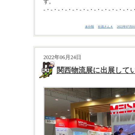
す。
-・-・-・-・-・-・-・-・-・-・-・-・-
未分類
社員さんＡ
2022年07月01
2022年06月24日
関西物流展に出展して