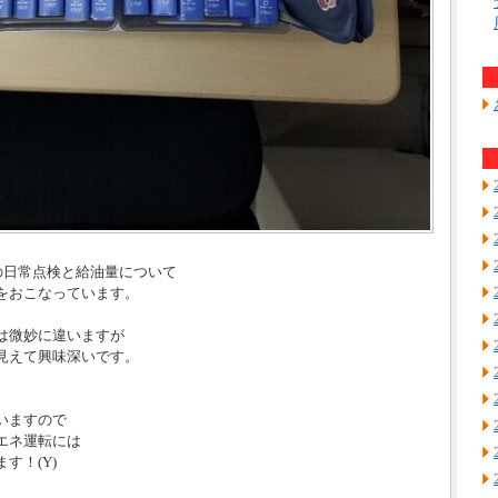
の日常点検と給油量について
をおこなっています。
は微妙に違いますが
見えて興味深いです。
いますので
エネ運転には
す！(Y)