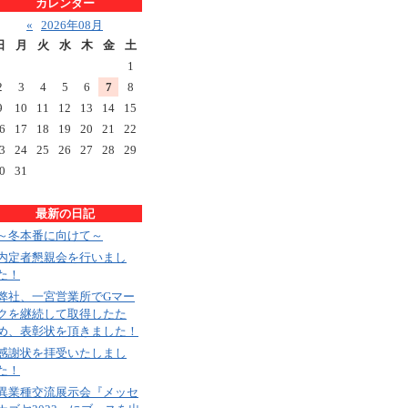
カレンダー
«
2026年08月
日
月
火
水
木
金
土
1
2
3
4
5
6
7
8
9
10
11
12
13
14
15
6
17
18
19
20
21
22
3
24
25
26
27
28
29
0
31
最新の日記
～冬本番に向けて～
内定者懇親会を行いまし
た！
弊社、一宮営業所でGマー
クを継続して取得したた
め、表彰状を頂きました！
感謝状を拝受いたしまし
た！
異業種交流展示会『メッセ