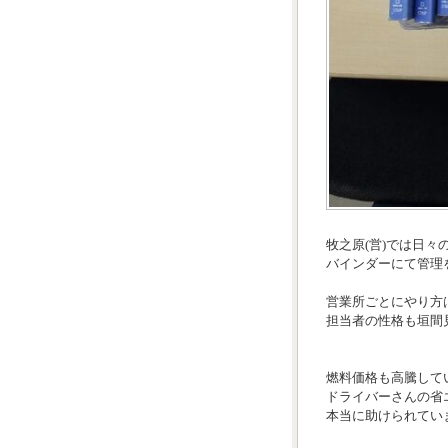
牧之原(営)では日々
バインダーにて管理
営業所ごとにやり方
担当者の性格も垣間
燃料価格も高騰して
ドライバーさんの省
本当に助けられていま