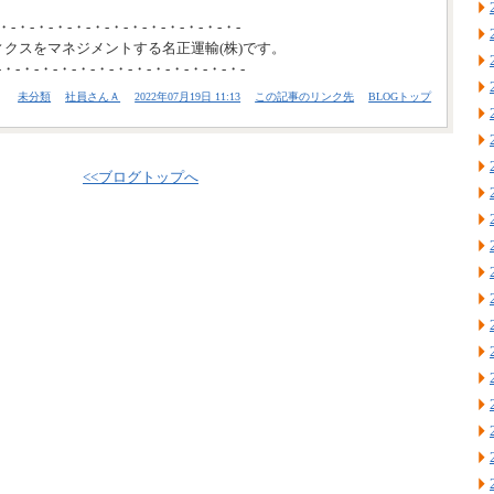
・-・-・-・-・-・-・-・-・-・-・-・-・-
ィクスをマネジメントする名正運輸(株)です。
-・-・-・-・-・-・-・-・-・-・-・-・-・-
未分類
社員さんＡ
2022年07月19日 11:13
この記事のリンク先
BLOGトップ
<<ブログトップへ