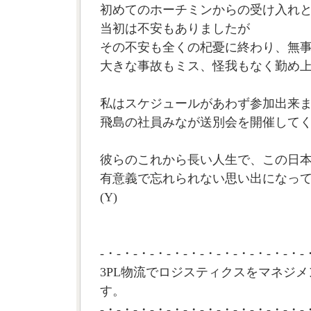
初めてのホーチミンからの受け入れ
当初は不安もありましたが
その不安も全くの杞憂に終わり、無事
大きな事故もミス、怪我もなく勤め
私はスケジュールがあわず参加出来
飛島の社員みなが送別会を開催して
彼らのこれから長い人生で、この日本
有意義で忘れられない思い出になっ
(Y)
-・-・-・-・-・-・-・-・-・-・-・-・-
3PL物流でロジスティクスをマネジメ
す。
-・-・-・-・-・-・-・-・-・-・-・-・-