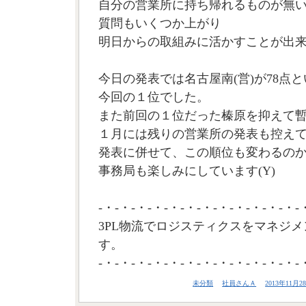
自分の営業所に持ち帰れるものが無
質問もいくつか上がり
明日からの取組みに活かすことが出
今日の発表では名古屋南(営)が78点
今回の１位でした。
また前回の１位だった榛原を抑えて
１月には残りの営業所の発表も控え
発表に併せて、この順位も変わるの
事務局も楽しみにしています(Y)
-・-・-・-・-・-・-・-・-・-・-・-・-
3PL物流でロジスティクスをマネジメ
す。
-・-・-・-・-・-・-・-・-・-・-・-・-
未分類
社員さんＡ
2013年11月28