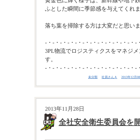
黄金色に輝く様子は、新幹線や地下
ふとした瞬間に季節感を与えてくれ
落ち葉を掃除する方は大変だと思います
-・-・-・-・-・-・-・-・-・-・-・-・-
3PL物流でロジスティクスをマネジメ
す。
-・-・-・-・-・-・-・-・-・-・-・-・-
未分類
社員さんＡ
2013年12月08
2013年11月28日
全社安全衛生委員会を