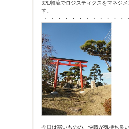
3PL物流でロジスティクスをマネジメ
す。
-・-・-・-・-・-・-・-・-・-・-・-・-
今日は寒いものの、快晴が気持ち良