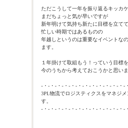
ただこうして一年を振り返るキッカ
まだちょっと気が早いですが
新年明けて気持ち新たに目標を立て
忙しい時期ではあるものの
年越しというのは重要なイベントな
ます。
１年掛けて取組もう！っていう目標
今のうちから考えておこうかと思います
-・-・-・-・-・-・-・-・-・-・-・-・-
3PL物流でロジスティクスをマネジメ
す。
-・-・-・-・-・-・-・-・-・-・-・-・-