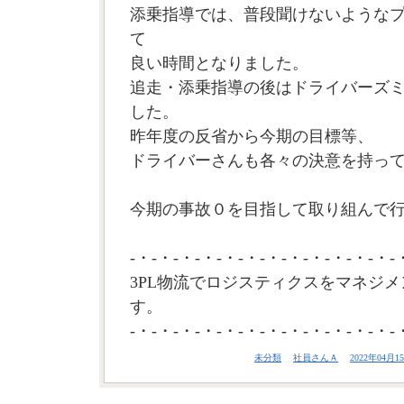
添乗指導では、普段聞けないような
て
良い時間となりました。
追走・添乗指導の後はドライバーズ
した。
昨年度の反省から今期の目標等、
ドライバーさんも各々の決意を持っ
今期の事故０を目指して取り組んで行
-・-・-・-・-・-・-・-・-・-・-・-・-
3PL物流でロジスティクスをマネジメ
す。
-・-・-・-・-・-・-・-・-・-・-・-・-
未分類
社員さんＡ
2022年04月15