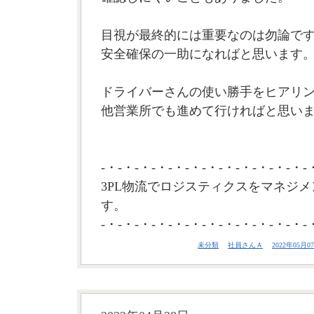
目視が最終的には重要なのは勿論で
安全確保の一助になればと思います
ドライバーさんの使い勝手をヒアリ
他営業所でも進めて行ければと思います
-・-・-・-・-・-・-・-・-・-・-・-・-
3PL物流でロジスティクスをマネジメ
す。
-・-・-・-・-・-・-・-・-・-・-・-・-
未分類
社員さんＡ
2022年05月07