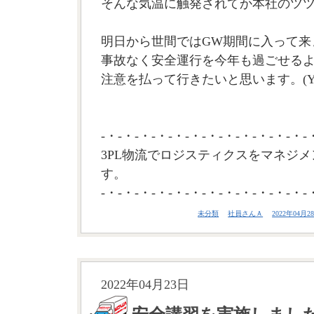
そんな気温に触発されてか本社のツ
明日から世間ではGW期間に入って来
事故なく安全運行を今年も過ごせる
注意を払って行きたいと思います。(Y
-・-・-・-・-・-・-・-・-・-・-・-・-
3PL物流でロジスティクスをマネジメ
す。
-・-・-・-・-・-・-・-・-・-・-・-・-
未分類
社員さんＡ
2022年04月28
2022年04月23日