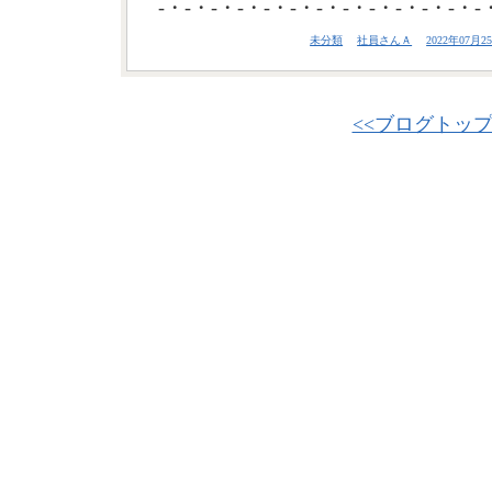
-・-・-・-・-・-・-・-・-・-・-・-・-
未分類
社員さんＡ
2022年07月25
<<ブログトッ